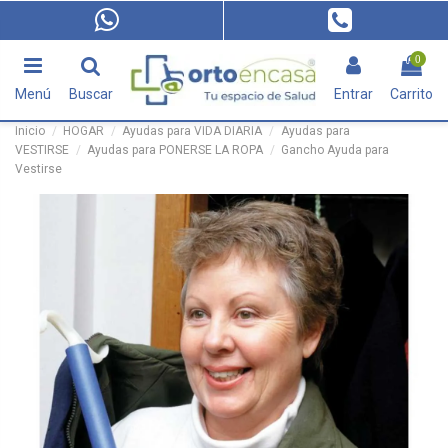
0
Menú
Buscar
Entrar
Carrito
Inicio
HOGAR
Ayudas para VIDA DIARIA
Ayudas para
VESTIRSE
Ayudas para PONERSE LA ROPA
Gancho Ayuda para
Vestirse