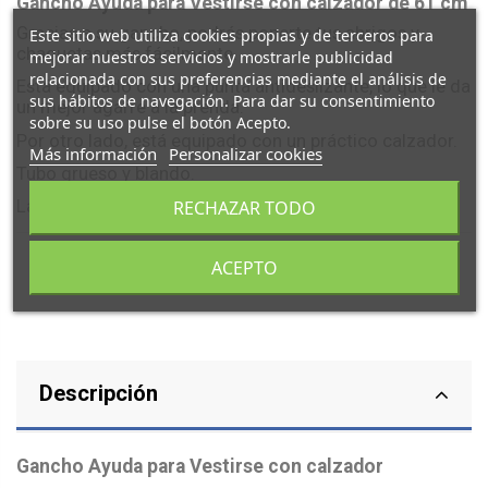
Gancho Ayuda para Vestirse con calzador de 61 cm
Gracias a su gancho, podrás ponerte tus abrigos y
Este sitio web utiliza cookies propias y de terceros para
chaquetas más fácilmente.
mejorar nuestros servicios y mostrarle publicidad
relacionada con sus preferencias mediante el análisis de
Está equipado con una punta antideslizante, lo que le da
sus hábitos de navegación. Para dar su consentimiento
un mejor agarre a la prenda.
sobre su uso pulse el botón Acepto.
Por otro lado, está equipado con un práctico calzador.
Más información
Personalizar cookies
Tubo grueso y blando.
Largo 61cm.
RECHAZAR TODO
ACEPTO
Descripción
Gancho Ayuda para Vestirse con calzador