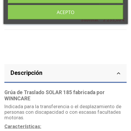
1 x Unidad de : Grúa de Traslado SOLAR 185
+ 2.235,00 €
· ARNÉS OPCIONAL:
ACEPTO
Sin Arnés - SIN SUBIDA Y MONTAJE A DOMICILIO
Subtotal:
2.235,00 €
Descripción
Grúa de Traslado SOLAR 185 fabricada por
WINNCARE
Indicada para la transferencia o el desplazamiento de
personas con discapacidad o con escasas facultades
motoras.
Características: