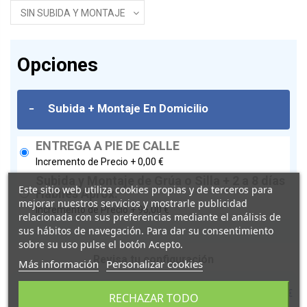
Opciones
-
Subida + Montaje En Domicilio
ENTREGA A PIE DE CALLE
Incremento de Precio +
0,00 €
Subida y Montaje de Grúa o Silla + 2 a 8 días
Este sitio web utiliza cookies propias y de terceros para
Hábiles Aprox.
mejorar nuestros servicios y mostrarle publicidad
Incremento de Precio +
95,00 €
relacionada con sus preferencias mediante el análisis de
sus hábitos de navegación. Para dar su consentimiento
sobre su uso pulse el botón Acepto.
Revisa tu configuración
Más información
Personalizar cookies
1 x Unidad de : ENTREGA A PIE DE CALLE:
+ 0,00 €
RECHAZAR TODO