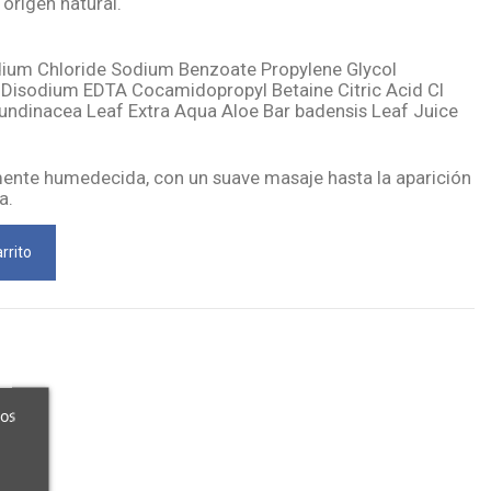
origen natural.
dium Chloride Sodium Benzoate Propylene Glycol
Disodium EDTA Cocamidopropyl Betaine Citric Acid CI
ndinacea Leaf Extra Aqua Aloe Bar badensis Leaf Juice
iamente humedecida, con un suave masaje hasta la aparición
a.
rrito
ros