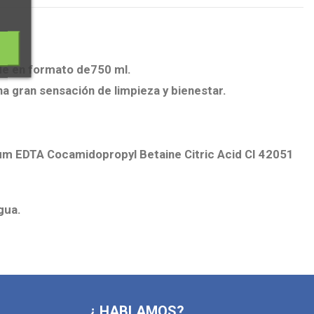
rde en formato de750 ml.
a gran sensación de limpieza y bienestar.
m EDTA Cocamidopropyl Betaine Citric Acid CI 42051
gua.
¿ HABLAMOS?