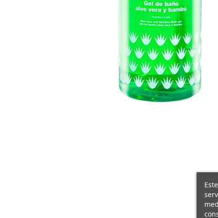
Este
serv
medi
cons