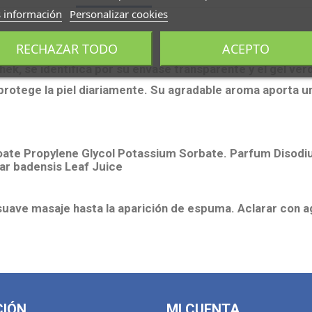
 información
Personalizar cookies
RECHAZAR TODO
ACEPTO
hek, se identifica por su envase transparente y el gel ve
protege la piel diariamente. Su agradable aroma aporta un
ate Propylene Glycol Potassium Sorbate. Parfum Disodiu
ar badensis Leaf Juice
suave masaje hasta la aparición de espuma. Aclarar con a
CIÓN
MI CUENTA