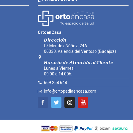
OrtoenCasa
𝘿𝙞𝙧𝙚𝙘𝙘𝙞𝙤́𝙣
C/ Méndez Núñez, 24A
06330, Valencia del Ventoso (Badajoz)
𝙃𝙤𝙧𝙖𝙧𝙞𝙤 𝙙𝙚 𝘼𝙩𝙚𝙣𝙘𝙞𝙤́𝙣 𝙖𝙡 𝘾𝙡𝙞𝙚𝙣𝙩𝙚
Lunes a Viernes:
09:00 a 14:00h.
669 258 648
info@ortopediaencasa.com