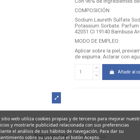
Con 96% de ingredientes de 
COMPOSICIÓN:
Sodium Laureth Sulfate So
Potassium Sorbate. Parfum 
42051 CI 19140 Bambusa Aru
MODO DE EMPLEO:
Aplicar sobre la piel, prev
de espuma. Aclarar con agu
Añadir al ca
 sitio web utiliza cookies propias y de terceros para mejorar nuest
icios y mostrarle publicidad relacionada con sus preferencias
ante el análisis de sus hábitos de navegación. Para dar su
Descripción
Referencia
entimiento sobre su uso pulse el botón Acepto.