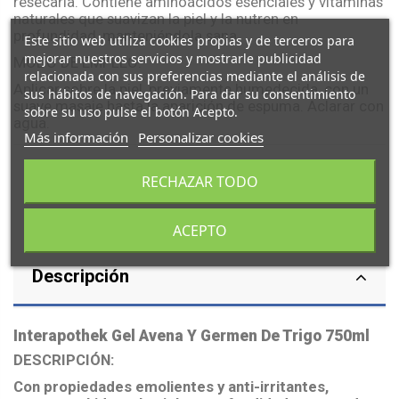
resecarla. Contiene aminoácidos esenciales y vitaminas
naturales que suavizan la piel y la nutren en
profundidad, manteniéndola sana.
Este sitio web utiliza cookies propias y de terceros para
mejorar nuestros servicios y mostrarle publicidad
MODO DE EMPLEO:
relacionada con sus preferencias mediante el análisis de
Aplicar sobre la piel, previamente humedecida, con un
sus hábitos de navegación. Para dar su consentimiento
suave masaje hasta la aparición de espuma. Aclarar con
sobre su uso pulse el botón Acepto.
agua.
Más información
Personalizar cookies
RECHAZAR TODO
ACEPTO
Descripción
Interapothek Gel Avena Y Germen De Trigo 750ml
DESCRIPCIÓN:
Con propiedades emolientes y anti-irritantes,