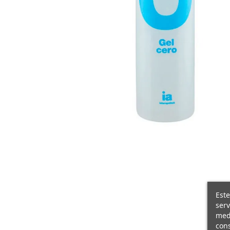
Este
serv
medi
cons