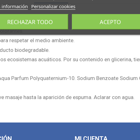
 información
Personalizar cookies
RECHAZAR TODO
ACEPTO
olorantes.
para respetar el medio ambiente.
oducto biodegradable.
los ecosistemas acuáticos. Por su contenido en glicerina, tie
s: Aqua Parfum Polyquaternium-10. Sodium Benzoate Sodium 
ve masaje hasta la aparición de espuma. Aclarar con agua.
CIÓN
MI CUENTA