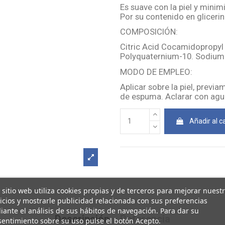
Es suave con la piel y mini
Por su contenido en glicerin
COMPOSICIÓN:
Citric Acid Cocamidopropyl 
Polyquaternium-10. Sodium
MODO DE EMPLEO:
Aplicar sobre la piel, prev
de espuma. Aclarar con agu
Añadir al ca
 sitio web utiliza cookies propias y de terceros para mejorar nuest
icios y mostrarle publicidad relacionada con sus preferencias
ante el análisis de sus hábitos de navegación. Para dar su
Descripción
Referencia
entimiento sobre su uso pulse el botón Acepto.