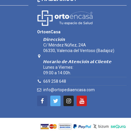
OrtoenCasa
𝘿𝙞𝙧𝙚𝙘𝙘𝙞𝙤́𝙣
C/ Méndez Núñez, 24A
06330, Valencia del Ventoso (Badajoz)
𝙃𝙤𝙧𝙖𝙧𝙞𝙤 𝙙𝙚 𝘼𝙩𝙚𝙣𝙘𝙞𝙤́𝙣 𝙖𝙡 𝘾𝙡𝙞𝙚𝙣𝙩𝙚
Lunes a Viernes:
09:00 a 14:00h.
669 258 648
info@ortopediaencasa.com