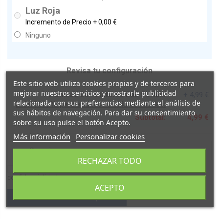
Luz Roja
Incremento de Precio +
0,00 €
Ninguno
Revisa tu configuración
Este sitio web utiliza cookies propias y de terceros para
mejorar nuestros servicios y mostrarle publicidad
1 x Unidad de : Linterna Led Portatil
+ 4,99 €
relacionada con sus preferencias mediante el análisis de
LIGHTCARE para andador o silla de ruedas:
sus hábitos de navegación. Para dar su consentimiento
Subtotal:
4,99 €
sobre su uso pulse el botón Acepto.
Más información
Personalizar cookies
RECHAZAR TODO
Acepto las condiciones generales y la política de
confidencialidad
ACEPTO