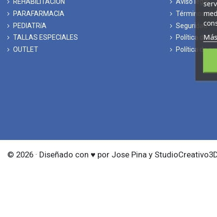
REHABILITACIÓN
Aviso legal
serv
medi
PARAFARMACIA
Términos del 
cons
PEDIATRíA
Seguridad
Más
TALLAS ESPECIALES
Política de C
OUTLET
Política de pr
© 2026 · Diseñado con ♥ por Jose Pina y StudioCreativo3