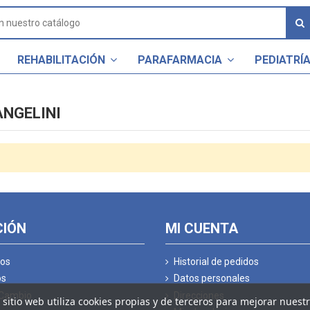
REHABILITACIÓN
PARAFARMACIA
PEDIATRÍ
ANGELINI
CIÓN
MI CUENTA
os
Historial de pedidos
os
Datos personales
 Cambio
Direcciones
 sitio web utiliza cookies propias y de terceros para mejorar nuest