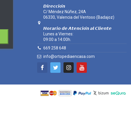
𝘿𝙞𝙧𝙚𝙘𝙘𝙞𝙤́𝙣
C/ Méndez Núñez, 24A
06330, Valencia del Ventoso (Badajoz)
𝙃𝙤𝙧𝙖𝙧𝙞𝙤 𝙙𝙚 𝘼𝙩𝙚𝙣𝙘𝙞𝙤́𝙣 𝙖𝙡 𝘾𝙡𝙞𝙚𝙣𝙩𝙚
Lunes a Viernes:
09:00 a 14:00h.
669 258 648
info@ortopediaencasa.com