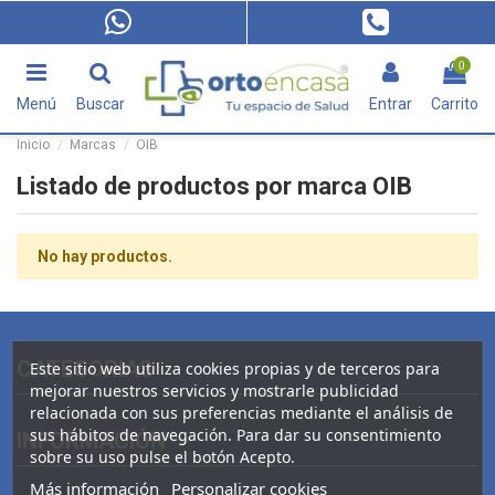
0
Menú
Buscar
Entrar
Carrito
Inicio
Marcas
OIB
Listado de productos por marca OIB
No hay productos.
CATEGORIAS
Este sitio web utiliza cookies propias y de terceros para
mejorar nuestros servicios y mostrarle publicidad
relacionada con sus preferencias mediante el análisis de
sus hábitos de navegación. Para dar su consentimiento
INFORMACIÓN
sobre su uso pulse el botón Acepto.
Más información
Personalizar cookies