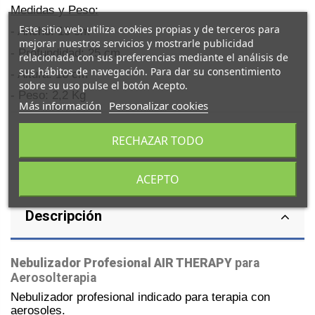
Medidas y Peso:
Este sitio web utiliza cookies propias y de terceros para
- Ancho: 19 cm
mejorar nuestros servicios y mostrarle publicidad
- Profundidad: 25 cm
relacionada con sus preferencias mediante el análisis de
sus hábitos de navegación. Para dar su consentimiento
- Altura: 16 cm
sobre su uso pulse el botón Acepto.
- Peso: 2,2 Kg
Más información
Personalizar cookies
RECHAZAR TODO
ACEPTO
Descripción
Nebulizador Profesional AIR THERAPY
para
Aerosolterapia
Nebulizador profesional indicado para terapia con
aerosoles.