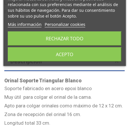
Longitud total 33 cm.
relacionada con sus preferencias mediante el análisis de
sus hábitos de navegación. Para dar su consentimiento
Forma triangular.
sobre su uso pulse el botón Acepto.
Más información
Personalizar cookies
RECHAZAR TODO
ACEPTO
Descripción
Orinal Soporte Triangular Blanco
Soporte fabricado en acero epoxi blanco
Muy útil para colgar el orinal de la cama.
Apto para colgar orinales como máximo de 12 x 12 cm.
Zona de recepción del orinal 16 cm.
Longitud total 33 cm.