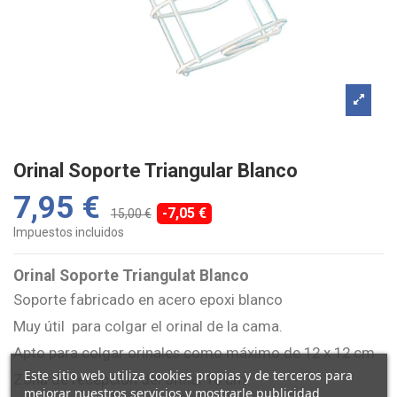
Orinal Soporte Triangular Blanco
7,95 €
-7,05 €
15,00 €
Impuestos incluidos
Orinal Soporte Triangulat Blanco
Soporte fabricado en acero epoxi blanco
Muy útil para colgar el orinal de la cama.
Apto para colgar orinales como máximo de 12 x 12 cm.
Este sitio web utiliza cookies propias y de terceros para
Zona de recepción del orinal 16 cm.
mejorar nuestros servicios y mostrarle publicidad