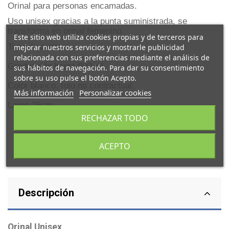
Orinal para personas encamadas.
Uso unisex gracias a la punta suministrada, se
transforma en orinal femenino.
Este sitio web utiliza cookies propias y de terceros para
Tapa de cierre.
mejorar nuestros servicios y mostrarle publicidad
relacionada con sus preferencias mediante el análisis de
Graduación hasta 800 ml.
sus hábitos de navegación. Para dar su consentimiento
sobre su uso pulse el botón Acepto.
Color blanco, foto no contractual.
Más información
Personalizar cookies
Largo 25cm.
RECHAZAR TODO
ACEPTO
Descripción
Orinal Unisex