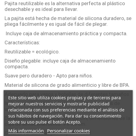
Pajita reutilizable es la alternativa perfecta al plástico
desechable y es ideal para llevar.
La pajita está hecha de material de silicona duradero, se
pliega fácilmente y es igual de fácil de plegar.
Incluye caja de almacenamiento práctica y compacta.
Características:
Reutilizable = ecológico.
Diseño plegable: incluye caja de almacenamiento
compacta.
Suave pero duradero - Apto para niños.
Material de silicona de grado alimenticio y libre de BPA.
Adecuado para vasos y botellas de diferentes tamaños.
Este sitio web utiliza cookies propias y de terceros para
Incluye cepillo práctico (retirar de la pajita antes de
mejorar nuestros servicios y mostrarle publicidad
usar).
relacionada con sus preferencias mediante el análisis de
sus hábitos de navegación. Para dar su consentimiento
Dimensiones de la pajita: 20 x 0,6 cm, dimensiones de la
sobre su uso pulse el botón Acepto.
caja de almacenamiento: 9 x 3,6 cm.
Más información
Personalizar cookies
Colores variables según disponibilidad.