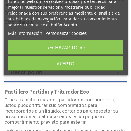
Este sitio web utiliza cookies propias y de terceros para
agua para la toma de la medicina.
mejorar nuestros servicios y mostrarle publicidad
relacionada con sus preferencias mediante el análisis de
Dimensiones: 7,5 cm.
sus hábitos de navegación. Para dar su consentimiento
Color blanco.
sobre su uso pulse el botón Acepto.
Más información
Personalizar cookies
RECHAZAR TODO
ACEPTO
Descripción
Pastillero
Partidor y Triturador Eco
Gracias a este triturador-partidor de
comprimidos
,
usted puede triturar sus
comprimidos
para
incorporarlos a un líquido, cortarlos para respetar su
prescripciones o almacenarlos en un pequeño
compartimiento previsto para este fin.
Incluye un compartimiento para transportar un poco de