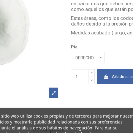
en pacientes que deben per
como aquellos que están pos
Estas áreas, como los codos
daños debido a la presión pr
Medidas acabado (largo, an
Pie
Añadir al ca
 sitio web utiliza cookies propias y de terceros para mejorar nuest
icios y mostrarle publicidad relacionada con sus preferencias
ante el análisis de sus hábitos de navegación. Para dar su
Descripción
Referencia