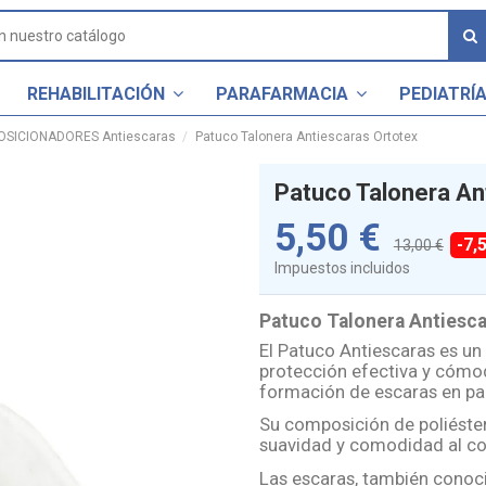
REHABILITACIÓN
PARAFARMACIA
PEDIATRÍ
OSICIONADORES Antiescaras
Patuco Talonera Antiescaras Ortotex
Patuco Talonera An
5,50 €
-7,
13,00 €
Impuestos incluidos
Patuco Talonera Antiesca
El Patuco Antiescaras es u
protección efectiva y cómod
formación de escaras en pac
Su composición de poliéste
suavidad y comodidad al cont
Las escaras, también conoc