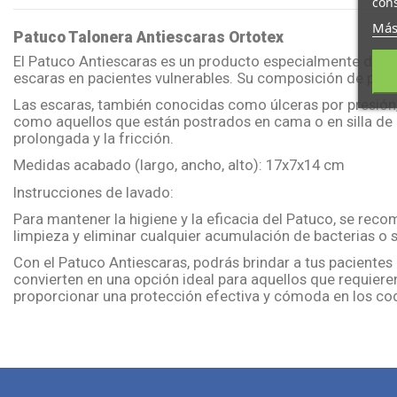
cons
Más
Patuco Talonera Antiescaras Ortotex
El Patuco Antiescaras es un producto especialmente diseñ
escaras en pacientes vulnerables. Su composición de poli
Las escaras, también conocidas como úlceras por presión
como aquellos que están postrados en cama o en silla de r
prolongada y la fricción.
Medidas acabado (largo, ancho, alto): 17x7x14 cm
Instrucciones de lavado:
Para mantener la higiene y la eficacia del Patuco, se re
limpieza y eliminar cualquier acumulación de bacterias o
Con el Patuco Antiescaras, podrás brindar a tus pacientes
convierten en una opción ideal para aquellos que requiere
proporcionar una protección efectiva y cómoda en los cod