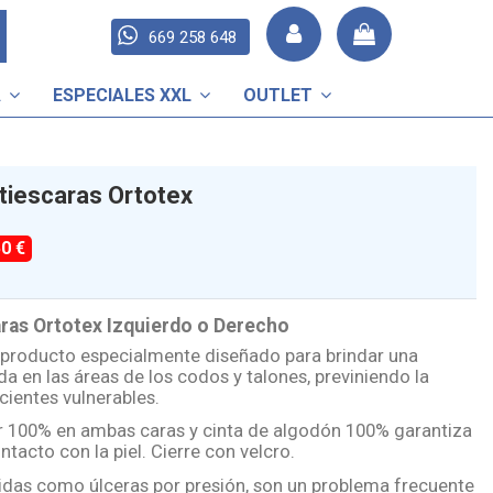
669 258 648
A
ESPECIALES XXL
OUTLET
tiescaras Ortotex
50 €
ras Ortotex Izquierdo o Derecho
n producto especialmente diseñado para brindar una
a en las áreas de los codos y talones, previniendo la
ientes vulnerables.
r 100% en ambas caras y cinta de algodón 100% garantiza
acto con la piel. Cierre con velcro.
idas como úlceras por presión, son un problema frecuente