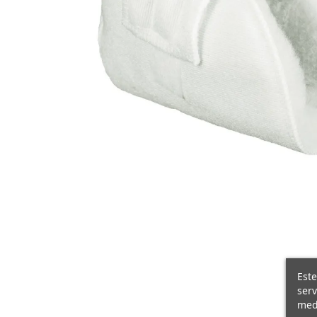
Este
serv
medi