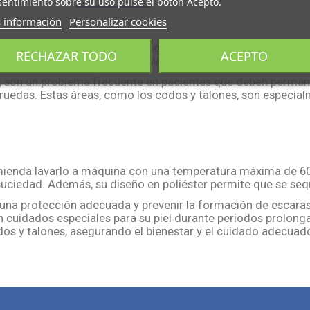
entimiento sobre su uso pulse el botón Acepto.
 información
Personalizar cookies
ado para brindar una protección efectiva y cómoda en las ár
RECHAZAR TODO
ACEPTO
éster 100% en ambas caras y cinta de algodón 100% garantiz
, son un problema frecuente en pacientes que deben perman
uedas. Estas áreas, como los codos y talones, son especialm
comienda lavarlo a máquina con una temperatura máxima de 60
 suciedad. Además, su diseño en poliéster permite que se s
 una protección adecuada y prevenir la formación de escaras
n cuidados especiales para su piel durante periodos prolong
os y talones, asegurando el bienestar y el cuidado adecuado