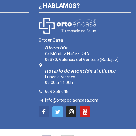
¿ HABLAMOS?
OrtoenCasa
𝘿𝙞𝙧𝙚𝙘𝙘𝙞𝙤́𝙣
C/ Méndez Núñez, 24A
06330, Valencia del Ventoso (Badajoz)
𝙃𝙤𝙧𝙖𝙧𝙞𝙤 𝙙𝙚 𝘼𝙩𝙚𝙣𝙘𝙞𝙤́𝙣 𝙖𝙡 𝘾𝙡𝙞𝙚𝙣𝙩𝙚
Lunes a Viernes:
09:00 a 14:00h.
669 258 648
info@ortopediaencasa.com