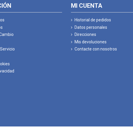
CIÓN
MI CUENTA
os
Historial de pedidos
os
Datos personales
 Cambio
Direcciones
Mis devoluciones
Servicio
Contacte con nosotros
ookies
ivacidad