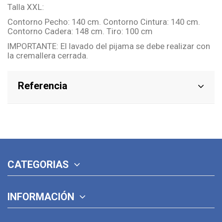
Talla XXL:
Contorno Pecho: 140 cm. Contorno Cintura: 140 cm.
Contorno Cadera: 148 cm. Tiro: 100 cm
IMPORTANTE: El lavado del pijama se debe realizar con
la cremallera cerrada.
Referencia
CATEGORIAS
INFORMACIÓN