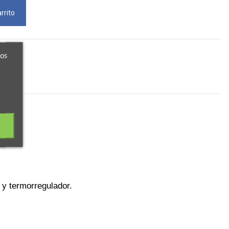
rrito
ros
 y termorregulador.