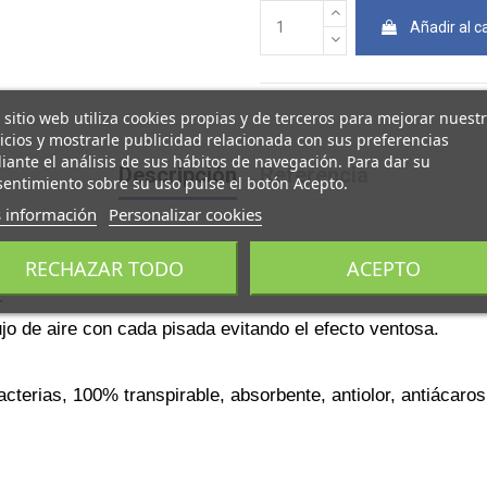
Añadir al ca
 sitio web utiliza cookies propias y de terceros para mejorar nuest
icios y mostrarle publicidad relacionada con sus preferencias
ante el análisis de sus hábitos de navegación. Para dar su
Descripción
Referencia
entimiento sobre su uso pulse el botón Acepto.
 información
Personalizar cookies
RECHAZAR TODO
ACEPTO
.
flujo de aire con cada pisada evitando el efecto ventosa.
cterias, 100% transpirable, absorbente, antiolor, antiácaros