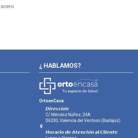
 acero.
¿ HABLAMOS?
OrtoenCasa
𝘿𝙞𝙧𝙚𝙘𝙘𝙞𝙤́𝙣
C/ Méndez Núñez, 24A
06330, Valencia del Ventoso (Badajoz)
𝙃𝙤𝙧𝙖𝙧𝙞𝙤 𝙙𝙚 𝘼𝙩𝙚𝙣𝙘𝙞𝙤́𝙣 𝙖𝙡 𝘾𝙡𝙞𝙚𝙣𝙩𝙚
Lunes a Viernes: