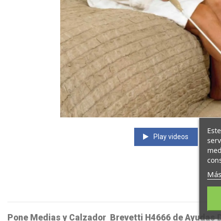
Este
Play videos
serv
medi
cons
Más
Pone Medias y Calzador
Brevetti
H4666
de Ayudas 