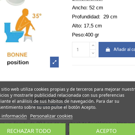
Ancho: 52 cm
Profundidad: 29 cm
Alto: 17,5 cm
Peso:400 gr
Añadir al ca
 sitio web utiliza cookies propias y de terceros para mejorar nuest
icios y mostrarle publicidad relacionada con sus preferencias
Descripción
Referencia
ante el análisis de sus hábitos de navegación. Para dar su
entimiento sobre su uso pulse el botón Acepto.
 información
Personalizar cookies
n un ángulo de 90 ° no es en absoluto fisiológica y bloquea 
RECHAZAR TODO
ACEPTO
al para facilitar el tránsito y evitar el esfuerzo.