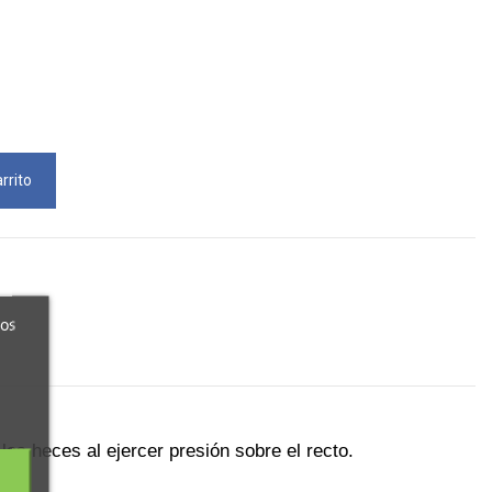
rrito
ros
las heces al ejercer presión sobre el recto.