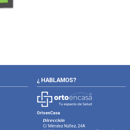
¿ HABLAMOS?
OrtoenCasa
𝘿𝙞𝙧𝙚𝙘𝙘𝙞𝙤́𝙣
C/ Méndez Núñez, 24A