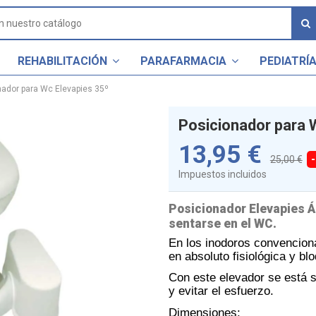
REHABILITACIÓN
PARAFARMACIA
PEDIATRÍ
nador para Wc Elevapies 35º
Posicionador para 
13,95 €
25,00 €
Impuestos incluidos
Posicionador Elevapies Á
sentarse en el WC.
En los inodoros convenciona
en absoluto fisiológica y bl
Con este elevador se está se
y evitar el esfuerzo.
Dimensiones: