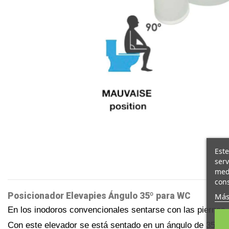
Este
serv
medi
cons
Posicionador Elevapies Ángulo 35º para WC
Más
En los inodoros convencionales sentarse con las piernas e
Con este elevador se está sentado en un ángulo de 35 °, ide