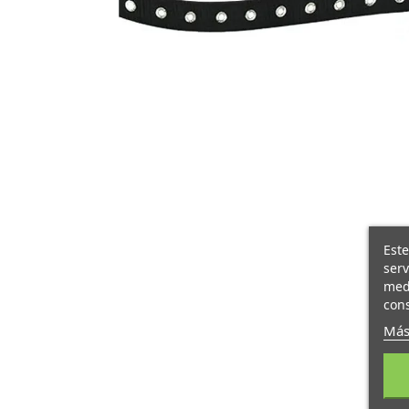
Este
serv
medi
cons
Más