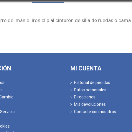
erre de imán o
iron clip al cinturón de silla de ruedas o cam
CIÓN
MI CUENTA
os
Historial de pedidos
os
Datos personales
 Cambio
Direcciones
Mis devoluciones
Servicio
Contacte con nosotros
ookies