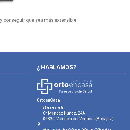
a y conseguir que sea más extensible.
¿ HABLAMOS?
OrtoenCasa
𝘿𝙞𝙧𝙚𝙘𝙘𝙞𝙤́𝙣
C/ Méndez Núñez, 24A
06330, Valencia del Ventoso (Badajoz)
𝙃𝙤𝙧𝙖𝙧𝙞𝙤 𝙙𝙚 𝘼𝙩𝙚𝙣𝙘𝙞𝙤́𝙣 𝙖𝙡 𝘾𝙡𝙞𝙚𝙣𝙩𝙚