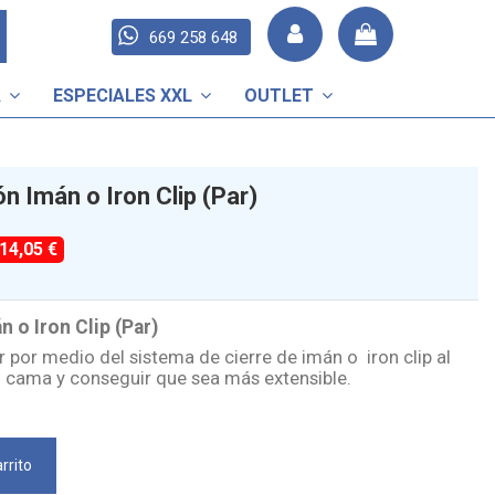
669 258 648
A
ESPECIALES XXL
OUTLET
n Imán o Iron Clip (Par)
-14,05 €
 o Iron Clip (Par)
r por medio del sistema de cierre de imán o
iron clip al
 o cama y conseguir que sea más extensible.
rrito