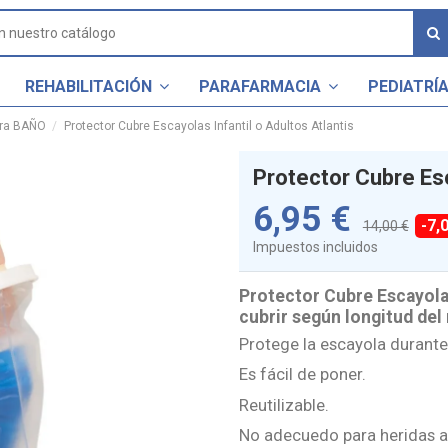
REHABILITACIÓN
PARAFARMACIA
PEDIATRÍ
ra BAÑO
Protector Cubre Escayolas Infantil o Adultos Atlantis
Protector Cubre Esc
6,95 €
-7,
14,00 €
Impuestos incluidos
Protector Cubre Escayolas
cubrir según longitud del
Protege la escayola durante
Es fácil de poner.
Reutilizable.
No adecuedo para heridas a