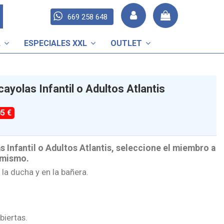
669 258 648
A
ESPECIALES XXL
OUTLET
ayolas Infantil o Adultos Atlantis
05 €
 Infantil o Adultos Atlantis, seleccione el miembro a
 mismo.
 la ducha y en la bañera.
biertas.