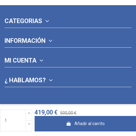
CATEGORIAS
INFORMACIÓN
MI CUENTA
¿ HABLAMOS?
419,00 €
500,00 €
Añadir al carrito
© 2026 · Diseñado con ♥ por Jose Pina y
StudioCreativo3D