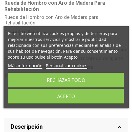
Rueda de Hombro con Aro de Madera Para
Rehabilitación
Rueda de Hombro con Aro de Madera para
Rehabilitación
Diámetro 90 cm.
Este sitio web utiliza cookies propias y de terceros para
mejorar nuestros servicios y mostrarle publicidad
Distancia de recorrido 25 cm.
relacionada con sus preferencias mediante el análisis de
Freno de presión para regular la intensidad del ejercicio.
sus hábitos de navegación. Para dar su consentimiento
sobre su uso pulse el botón Acepto.
Permite regular la altura, 50 cm de recorrido de ajuste.
Más información
Personalizar cookies
Más estable al tratarse de una sola pieza.
Por encargo. Consultar disponibilidad.
RECHAZAR TODO
ACEPTO
Descripción