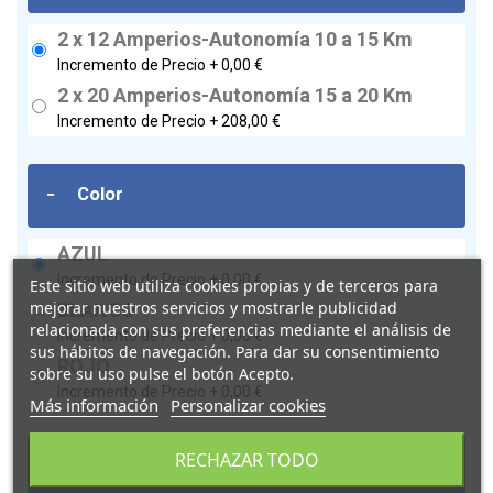
2 x 12 Amperios-Autonomía 10 a 15 Km
Incremento de Precio +
0,00 €
2 x 20 Amperios-Autonomía 15 a 20 Km
Incremento de Precio +
208,00 €
-
Color
AZUL
Incremento de Precio +
0,00 €
Este sitio web utiliza cookies propias y de terceros para
mejorar nuestros servicios y mostrarle publicidad
BLANCO
relacionada con sus preferencias mediante el análisis de
Incremento de Precio +
0,00 €
sus hábitos de navegación. Para dar su consentimiento
ROJO
sobre su uso pulse el botón Acepto.
Incremento de Precio +
0,00 €
Más información
Personalizar cookies
RECHAZAR TODO
-
Subida + Montaje En Domicilio