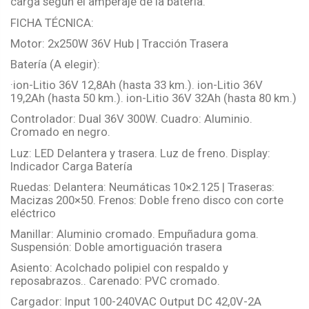
carga según el amperaje de la batería.
FICHA TÉCNICA:
Motor: 2x250W 36V Hub | Tracción Trasera
Batería (A elegir):
·ion-Litio 36V 12,8Ah (hasta 33 km.). ion-Litio 36V
19,2Ah (hasta 50 km.). ion-Litio 36V 32Ah (hasta 80 km.)
Controlador: Dual 36V 300W. Cuadro: Aluminio.
Cromado en negro.
Luz: LED Delantera y trasera. Luz de freno. Display:
Indicador Carga Batería
Ruedas: Delantera: Neumáticas 10×2.125 | Traseras:
Macizas 200×50. Frenos: Doble freno disco con corte
eléctrico
Manillar: Aluminio cromado. Empuñadura goma.
Suspensión: Doble amortiguación trasera
Asiento: Acolchado polipiel con respaldo y
reposabrazos.. Carenado: PVC cromado.
Cargador: Input 100-240VAC Output DC 42,0V-2A