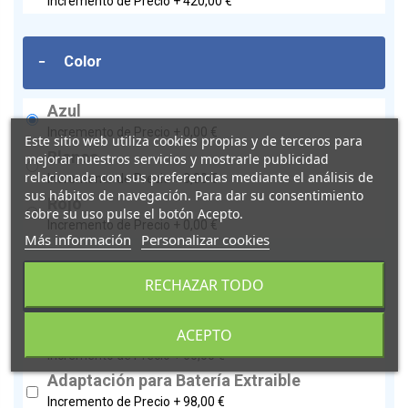
Incremento de Precio +
420,00 €
-
Color
Azul
Incremento de Precio +
0,00 €
Este sitio web utiliza cookies propias y de terceros para
Blanco
mejorar nuestros servicios y mostrarle publicidad
relacionada con sus preferencias mediante el análisis de
Incremento de Precio +
0,00 €
sus hábitos de navegación. Para dar su consentimiento
Rojo
sobre su uso pulse el botón Acepto.
Incremento de Precio +
0,00 €
Más información
Personalizar cookies
-
RECHAZAR TODO
Accesorios Opcionales
Cesta Trasera
ACEPTO
Incremento de Precio +
60,00 €
Adaptación para Batería Extraible
Incremento de Precio +
98,00 €