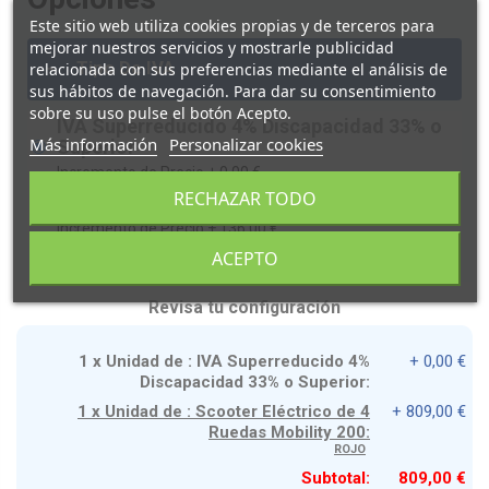
Este sitio web utiliza cookies propias y de terceros para
mejorar nuestros servicios y mostrarle publicidad
-
Tipo De IVA
relacionada con sus preferencias mediante el análisis de
sus hábitos de navegación. Para dar su consentimiento
sobre su uso pulse el botón Acepto.
IVA Superreducido 4% Discapacidad 33% o
Más información
Personalizar cookies
Superior
Incremento de Precio +
0,00 €
RECHAZAR TODO
IVA 21% Sin Dispacidad o inferior al 33%
Incremento de Precio +
136,00 €
ACEPTO
Revisa tu configuración
1 x Unidad de : IVA Superreducido 4%
+ 0,00 €
Discapacidad 33% o Superior:
1 x Unidad de : Scooter Eléctrico de 4
+ 809,00 €
Ruedas Mobility 200:
ROJO
Subtotal:
809,00 €