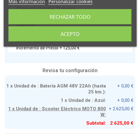
Incremento de Precio +
105,00 €
Más información
Personalizar cookies
Camara Visión Trasera
RECHAZAR TODO
Incremento de Precio +
179,00 €
Capota
Incremento de Precio +
199,00 €
ACEPTO
Cofre Trasero
Incremento de Precio +
125,00 €
Revisa tu configuración
1 x Unidad de : Batería AGM 48V 22Ah (hasta
+ 0,00 €
25 km.):
1 x Unidad de : Azul:
+ 0,00 €
1 x Unidad de : Scooter Eléctrico MOTO 800
+ 2.625,00 €
W:
Subtotal:
2.625,00 €