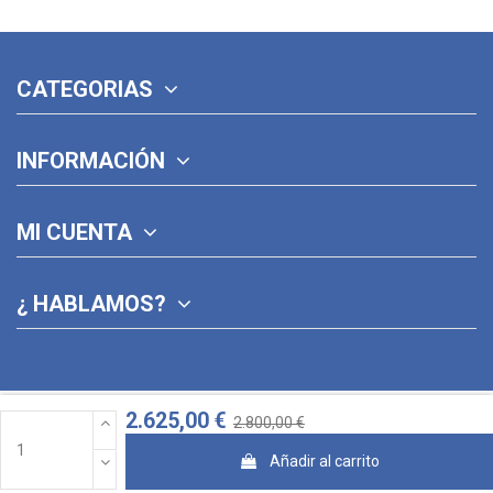
CATEGORIAS
INFORMACIÓN
MI CUENTA
¿ HABLAMOS?
2.625,00 €
2.800,00 €
Añadir al carrito
© 2026 · Diseñado con ♥ por Jose Pina y
StudioCreativo3D