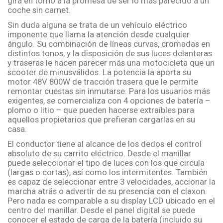
gira en torno a la promesa de ser lo más parecido a un
coche sin carnet.
Sin duda alguna se trata de un vehículo eléctrico
imponente que llama la atención desde cualquier
ángulo. Su combinación de líneas curvas, cromadas en
distintos tonos, y la disposición de sus luces delanteras
y traseras le hacen parecer más una motocicleta que un
scooter de minusválidos. La potencia la aporta su
motor 48V 800W de tracción trasera que le permite
remontar cuestas sin inmutarse. Para los usuarios más
exigentes, se comercializa con 4 opciones de batería –
plomo o litio – que pueden hacerse extraíbles para
aquellos propietarios que prefieran cargarlas en su
casa.
El conductor tiene al alcance de los dedos el control
absoluto de su carrito eléctrico. Desde el manillar
puede seleccionar el tipo de luces con los que circula
(largas o cortas), así como los intermitentes. También
es capaz de seleccionar entre 3 velocidades, accionar la
marcha atrás o advertir de su presencia con el claxon.
Pero nada es comparable a su display LCD ubicado en el
centro del manillar. Desde el panel digital se puede
conocer el estado de carga de la batería (incluido su