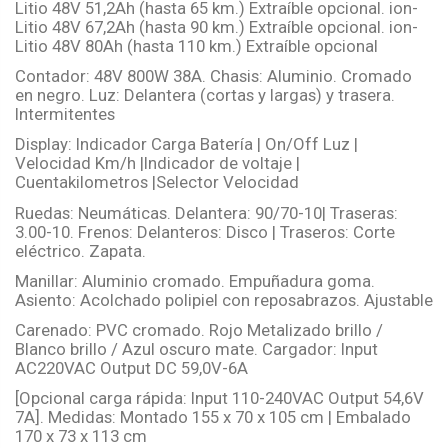
Litio 48V 51,2Ah (hasta 65 km.) Extraíble opcional. ion-
Litio 48V 67,2Ah (hasta 90 km.) Extraíble opcional. ion-
Litio 48V 80Ah (hasta 110 km.) Extraíble opcional
Contador: 48V 800W 38A. Chasis: Aluminio. Cromado
en negro. Luz: Delantera (cortas y largas) y trasera.
Intermitentes
Display: Indicador Carga Batería | On/Off Luz |
Velocidad Km/h |Indicador de voltaje |
Cuentakilometros |Selector Velocidad
Ruedas: Neumáticas. Delantera: 90/70-10| Traseras:
3.00-10. Frenos: Delanteros: Disco | Traseros: Corte
eléctrico. Zapata.
Manillar: Aluminio cromado. Empuñadura goma.
Asiento: Acolchado polipiel con reposabrazos. Ajustable
Carenado: PVC cromado. Rojo Metalizado brillo /
Blanco brillo / Azul oscuro mate. Cargador: Input
AC220VAC Output DC 59,0V-6A
[Opcional carga rápida: Input 110-240VAC Output 54,6V
7A]. Medidas: Montado 155 x 70 x 105 cm | Embalado
170 x 73 x 113 cm