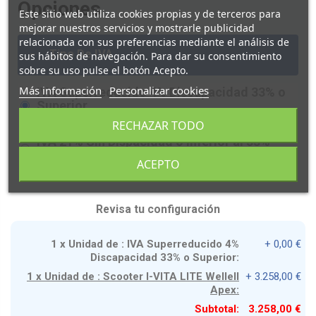
Opciones
Este sitio web utiliza cookies propias y de terceros para
mejorar nuestros servicios y mostrarle publicidad
relacionada con sus preferencias mediante el análisis de
-
Tipo De IVA
sus hábitos de navegación. Para dar su consentimiento
sobre su uso pulse el botón Acepto.
Más información
Personalizar cookies
IVA Superreducido 4% Discapacidad 33% o
Superior
Incremento de Precio +
0,00 €
RECHAZAR TODO
IVA 21% Sin Dispacidad o inferior al 33%
Incremento de Precio +
532,00 €
ACEPTO
Revisa tu configuración
1 x Unidad de : IVA Superreducido 4%
+ 0,00 €
Discapacidad 33% o Superior:
1 x Unidad de : Scooter I-VITA LITE Wellell
+ 3.258,00 €
Apex:
Subtotal:
3.258,00 €