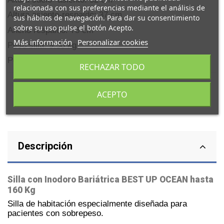
relacionada con sus preferencias mediante el análisis de
Altura asiento-respaldo: 37 cm
sus hábitos de navegación. Para dar su consentimiento
sobre su uso pulse el botón Acepto.
Ancho respaldo: 75 cm
Más información
Personalizar cookies
Peso silla: 9.50 kg
Peso máximo soportado: 160 kg
RECHAZAR TODO
ACEPTO
Descripción
Silla con Inodoro Bariátrica BEST UP OCEAN hasta
160 Kg
Silla de habitación especialmente diseñada para
pacientes con sobrepeso.