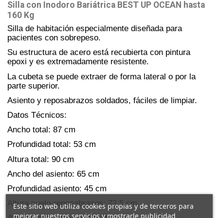
Silla con Inodoro Bariátrica BEST UP OCEAN hasta
160 Kg
Silla de habitación especialmente diseñada para
pacientes con sobrepeso.
Su estructura de acero está recubierta con pintura
epoxi y es extremadamente resistente.
La cubeta se puede extraer de forma lateral o por la
parte superior.
Asiento y reposabrazos soldados, fáciles de limpiar.
Datos Técnicos:
Ancho total: 87 cm
Profundidad total: 53 cm
Altura total: 90 cm
Ancho del asiento: 65 cm
Profundidad asiento: 45 cm
Altura suelo-reposabrazos: 72.5 cm
Este sitio web utiliza cookies propias y de terceros para
mejorar nuestros servicios y mostrarle publicidad
Altura suelo- asiento: 52 cm