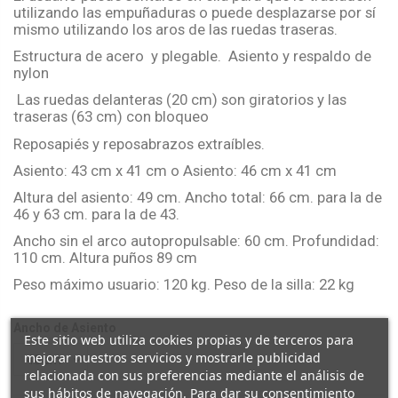
utilizando las empuñaduras o puede desplazarse por sí
mismo utilizando los aros de las ruedas traseras.
Estructura de acero y plegable. Asiento y respaldo de
nylon
Las ruedas delanteras (20 cm) son giratorios y las
traseras (63 cm) con bloqueo
Reposapiés y reposabrazos extraíbles.
Asiento: 43 cm x 41 cm o Asiento: 46 cm x 41 cm
Altura del asiento: 49 cm. Ancho total: 66 cm. para la de
46 y 63 cm. para la de 43.
Ancho sin el arco autopropulsable: 60 cm. Profundidad:
110 cm. Altura puños 89 cm
Peso máximo usuario: 120 kg. Peso de la silla: 22 kg
Ancho de Asiento
Este sitio web utiliza cookies propias y de terceros para
mejorar nuestros servicios y mostrarle publicidad
relacionada con sus preferencias mediante el análisis de
sus hábitos de navegación. Para dar su consentimiento