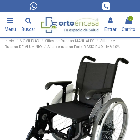
0
Menú
Buscar
Entrar
Carrito
Inicio
MOVILIDAD
Sillas de Ruedas MANUALES
Sillas de
Ruedas DE ALUMINIO
Silla de ruedas Forta BASIC DUO · IVA 10%