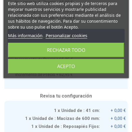
Incremento de Precio +
65,00 €
Este sitio web utiliza cookies propias y de terceros para
mejorar nuestros servicios y mostrarle publicidad
Reposapies Fijos + Elevables Par-10
relacionada con sus preferencias mediante el análisis de
Incremento de Precio +
129,00 €
sus hábitos de navegación. Para dar su consentimiento
sobre su uso pulse el botón Acepto.
Más información
Personalizar cookies
-
Accesorios Opcionales
RECHAZAR TODO
Frenos Ruedas de 250 mm -10
Incremento de Precio +
65,35 €
ACEPTO
Ruedas Antivuelcos -10
Incremento de Precio +
62,95 €
Revisa tu configuración
1 x Unidad de : 41 cm:
+ 0,00 €
1 x Unidad de : Macizas de 600 mm:
+ 0,00 €
1 x Unidad de : Reposapiés Fijos:
+ 0,00 €