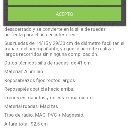
para el acompañante a la hora de subir y bajar pequeños
escalones. Además, incluye un cinturón de seguridad.
ACEPTO
Dispone de un juego de ruedas macizas. Esta
característica suprime el riesgo de sufrir un pinchazo
desacertado y se convierte en la silla de ruedas
perfecta para el uso en interiores.
Sus ruedas de 14/15 y 29/30 cm de diámetro facilitan el
trabajo del acompañante, ya que le permite realizar
largos recorridos sin ninguna complicación.
Datos técnicos silla de ruedas de 41 cm:
Material: Aluminio.
Reposabrazos fijos rectos largos.
Reposapiés abatible hacia arriba.
Frenos en manetas y de estacionamiento.
Material ruedas: Macizas.
Tipo de radio: MAG: PVC + Magnesio.
Altura total: 92.5 cm