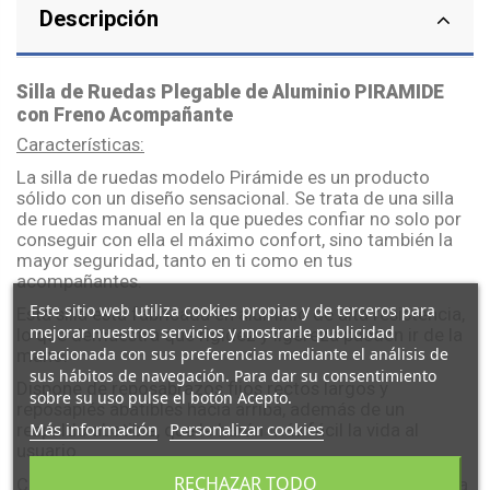
Descripción
Silla de Ruedas Plegable de Aluminio PIRAMIDE
con Freno Acompañante
Características:
La silla de ruedas modelo Pirámide es un producto
sólido con un diseño sensacional. Se trata de una silla
de ruedas manual en la que puedes confiar no solo por
conseguir con ella el máximo confort, sino también la
mayor seguridad, tanto en ti como en tus
acompañantes.
Este sitio web utiliza cookies propias y de terceros para
Esta silla está fabricada en aluminio de alta resistencia,
mejorar nuestros servicios y mostrarle publicidad
lo que demuestra que rigidez y ligereza pueden ir de la
relacionada con sus preferencias mediante el análisis de
mano.
sus hábitos de navegación. Para dar su consentimiento
Dispone de reposabrazos fijos rectos largos y
sobre su uso pulse el botón Acepto.
reposapiés abatibles hacia arriba, además de un
Más información
Personalizar cookies
respaldo abatible, que le harán más fácil la vida al
usuario.
RECHAZAR TODO
Cuenta con una palanca de pie, la cual es de gran ayuda