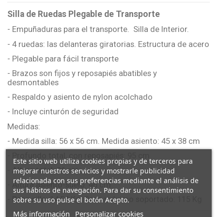
Silla de Ruedas Plegable de Transporte
- Empuñaduras para el transporte. Silla de Interior.
- 4 ruedas: las delanteras giratorias. Estructura de acero
- Plegable para fácil transporte
- Brazos son fijos y reposapiés abatibles y
desmontables
- Respaldo y asiento de nylon acolchado
- Incluye cinturón de seguridad
Medidas:
- Medida silla: 56 x 56 cm. Medida asiento: 45 x 38 cm
- Profundo total, con reposapiés: 95 cm
Este sitio web utiliza cookies propias y de terceros para
- Altura total: 96 cm
mejorar nuestros servicios y mostrarle publicidad
relacionada con sus preferencias mediante el análisis de
- Altura asiento-suelo: 46 cm
sus hábitos de navegación. Para dar su consentimiento
- Peso silla: 14,54 Kg. Peso máximo soportado: 115 Kg
sobre su uso pulse el botón Acepto.
Más información
Personalizar cookies