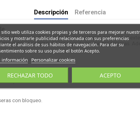
Descripción
Referencia
le
 sitio web utiliza cookies propias y de terceros para mejorar nuest
pleta. Puede utilizarse tanto en el interior como en el exter
icios y mostrarle publicidad relacionada con sus preferencias
por sí mismo utilizando los aros de las ruedas traseras. Ad
ante el análisis de sus hábitos de navegación. Para dar su
entimiento sobre su uso pulse el botón Acepto.
 información
Personalizar cookies
RECHAZAR TODO
ACEPTO
s. Respaldo abatible.
seras con bloqueo.