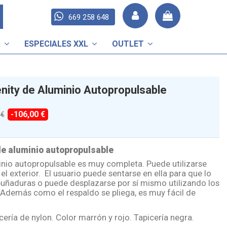
669 258 648
A
ESPECIALES XXL
OUTLET
enity de Aluminio Autopropulsable
-106,00 €
 €
de aluminio autopropulsable
minio autopropulsable es muy completa. Puede utilizarse
el exterior. El usuario puede sentarse en ella para que lo
puñaduras o puede desplazarse por sí mismo utilizando los
. Además como el respaldo se pliega, es muy fácil de
cería de nylon. Color marrón y rojo. Tapicería negra.