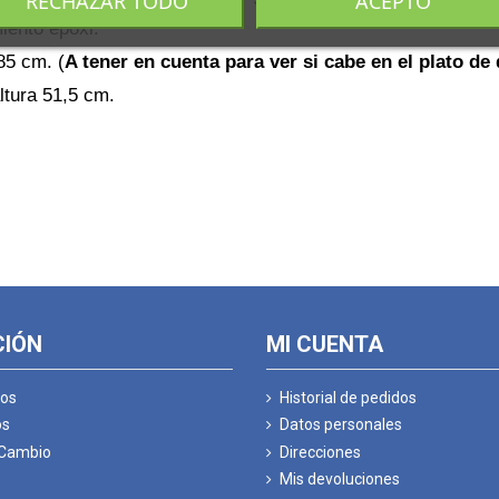
RECHAZAR TODO
ACEPTO
iento epoxi.
85 cm. (
A tener en cuenta para ver si cabe en el plato de
ltura 51,5 cm.
CIÓN
MI CUENTA
os
Historial de pedidos
os
Datos personales
 Cambio
Direcciones
Mis devoluciones