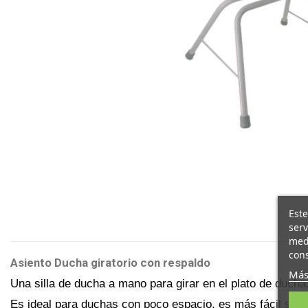
Este
serv
medi
cons
Asiento Ducha giratorio con respaldo
Más
Una silla de ducha a mano para girar en el plato de ducha
Es ideal para duchas con poco espacio, es más fácil sentar