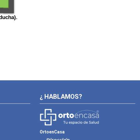
 ducha).
¿ HABLAMOS?
OrtoenCasa
𝘿𝙞𝙧𝙚𝙘𝙘𝙞𝙤́𝙣