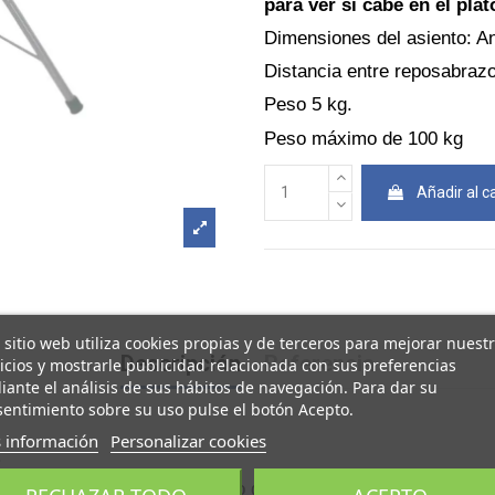
para ver si cabe en el pla
Dimensiones del asiento: An
Distancia entre reposabraz
Peso 5 kg.
Peso máximo de 100 kg
Añadir al ca
 sitio web utiliza cookies propias y de terceros para mejorar nuest
Descripción
Referencia
icios y mostrarle publicidad relacionada con sus preferencias
ante el análisis de sus hábitos de navegación. Para dar su
entimiento sobre su uso pulse el botón Acepto.
 información
Personalizar cookies
.
se frente a la puerta y luego girar.