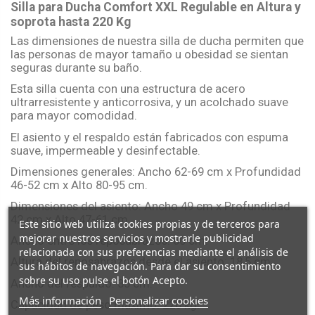
Silla para Ducha Comfort XXL Regulable en Altura y
soprota hasta 220 Kg
Las dimensiones de nuestra silla de ducha permiten que
las personas de mayor tamaño u obesidad se sientan
seguras durante su baño.
Esta silla cuenta con una estructura de acero
ultrarresistente y anticorrosiva, y un acolchado suave
para mayor comodidad.
El asiento y el respaldo están fabricados con espuma
suave, impermeable y desinfectable.
Dimensiones generales: Ancho 62-69 cm x Profundidad
46-52 cm x Alto 80-95 cm.
Dimensiones del asiento: Ancho 49 cm x Profundidad
42 cm x Alto 47-61 cm.
Este sitio web utiliza cookies propias y de terceros para
mejorar nuestros servicios y mostrarle publicidad
Ancho entre los reposabrazos: 60 cm.
relacionada con sus preferencias mediante el análisis de
Altura del reposabrazos desde el asiento: 18,5 cm.
sus hábitos de navegación. Para dar su consentimiento
sobre su uso pulse el botón Acepto.
Ancho del respaldo: 35 cm.
Más información
Personalizar cookies
Capacidad de peso máximo: 220 kg.