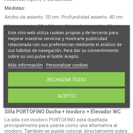
Medidas:
Ancho de asiento: 50 cm. Profundidad asiento: 40 cm
Altura asiento: 39 a 54 cm. Altura de respaldo: 36 cm.
Altura del reposabrazos: 23 cm
Este sitio web utiliza cookies propias y de terceros para
mejorar nuestros servicios y mostrarle publicidad
Peso máximo de usuario: 150 Kg.
relacionada con sus preferencias mediante el análisis de
sus hábitos de navegación. Para dar su consentimiento
sobre su uso pulse el botón Acepto.
Más información
Personalizar cookies
RECHAZAR TODO
Descripción
ACEPTO
Silla PORTOFINO Ducha + Inodoro + Elevador WC
La silla con inodoro PORTOFINO está diseñada
principalmente para usarse como una alternativa al
inodoro. También se puede colocar directamente sobre