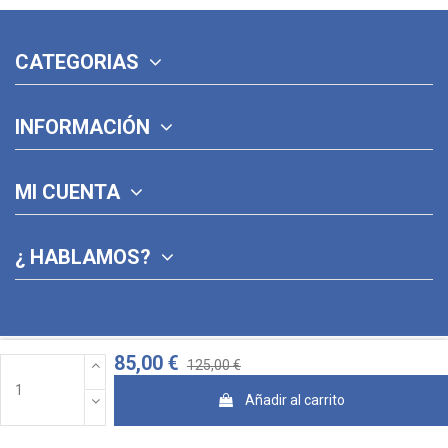
CATEGORIAS
INFORMACIÓN
MI CUENTA
¿ HABLAMOS?
85,00 €
125,00 €
Añadir al carrito
© 2026 · Diseñado con ♥ por Jose Pina y
StudioCreativo3D