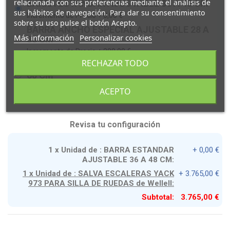
relacionada con sus preferencias mediante el análisis de
BARRA ESTANDAR AJUSTABLE 36 A 48 CM
sus hábitos de navegación. Para dar su consentimiento
Incremento de Precio +
0,00 €
sobre su uso pulse el botón Acepto.
BARRA ANCHO ESPECIAL AJUSTABLE 28 A
Más información
Personalizar cookies
38 CM
Incremento de Precio +
299,00 €
RECHAZAR TODO
BARRA ANCHO ESPECIAL AJUSTABLE 46 A
60 CM
Incremento de Precio +
299,00 €
ACEPTO
Revisa tu configuración
1 x Unidad de : BARRA ESTANDAR
+ 0,00 €
AJUSTABLE 36 A 48 CM:
1 x Unidad de : SALVA ESCALERAS YACK
+ 3.765,00 €
973 PARA SILLA DE RUEDAS de Wellell:
Subtotal:
3.765,00 €