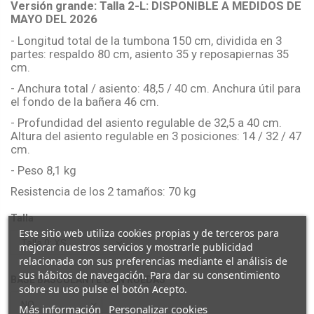
Versión grande: Talla 2-L: DISPONIBLE A MEDIDOS DE
MAYO DEL 2026
- Longitud total de la tumbona 150 cm, dividida en 3
partes: respaldo 80 cm, asiento 35 y reposapiernas 35
cm.
- Anchura total / asiento: 48,5 / 40 cm. Anchura útil para
el fondo de la bañera 46 cm.
- Profundidad del asiento regulable de 32,5 a 40 cm.
Altura del asiento regulable en 3 posiciones: 14 / 32 / 47
cm.
- Peso 8,1 kg
Resistencia de los 2 tamaños: 70 kg
Talla
Este sitio web utiliza cookies propias y de terceros para
mejorar nuestros servicios y mostrarle publicidad
relacionada con sus preferencias mediante el análisis de
sus hábitos de navegación. Para dar su consentimiento
BASE BASCULANTE CON RUEDAS
sobre su uso pulse el botón Acepto.
Más información
Personalizar cookies