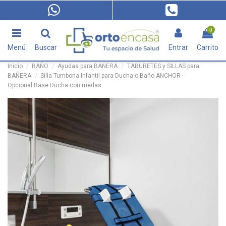
0
Menú
Buscar
Entrar
Carrito
Inicio
BAÑO
Ayudas para BAÑERA
TABURETES y SILLAS para
BAÑERA
Silla Tumbona Infantil para Ducha o Baño ANCHOR ·
Opcional Base Ducha con ruedas