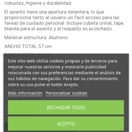
robustez, higiene y durabilidad.
El asiento tiene una apertura delantera, lo que
proporciona tanto al usuario un fácil acceso para las
tareas de cuidado personal. Incluye cubeta orinal, tapa
blanda para el asiento y el respaldo es acolchado.
Material estructura: Aluminio
ANCHO TOTAL:57 cm
FONDO TOTAL:52 cm
Este sitio web utiliza cookies propias y de terceros para
ALTURA REGULABLE: de 45 a 55 cm
mejorar nuestros servicios y mostrarle publicidad
relacionada con sus preferencias mediante el análisis de
PESO: 6 Kg.
sus hábitos de navegación. Para dar su consentimiento
PESO MÁXIMO DE USUARIO: 125 Kg
sobre su uso pulse el botón Acepto.
Más información
Personalizar cookies
RECHAZAR TODO
Acepto las condiciones generales y la política de
confidencialidad
ACEPTO