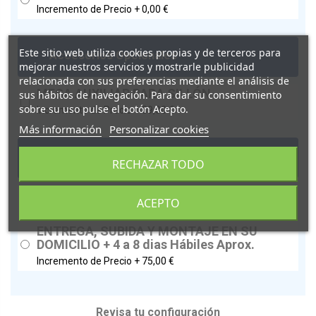
Incremento de Precio +
0,00 €
-
Este sitio web utiliza cookies propias y de terceros para
Accesorios Opcionales
mejorar nuestros servicios y mostrarle publicidad
relacionada con sus preferencias mediante el análisis de
MESA AUXILIAR PARA SILLÓN
sus hábitos de navegación. Para dar su consentimiento
sobre su uso pulse el botón Acepto.
Incremento de Precio +
89,00 €
Más información
Personalizar cookies
-
Subida + Montaje En Domicilio
RECHAZAR TODO
ENTREGA A PIE DE CALLE
ACEPTO
Incremento de Precio +
0,00 €
ENTREGA, SUBIDA Y MONTAJE EN SU
DOMICILIO + 4 a 8 dias Hábiles Aprox.
Incremento de Precio +
75,00 €
Revisa tu configuración