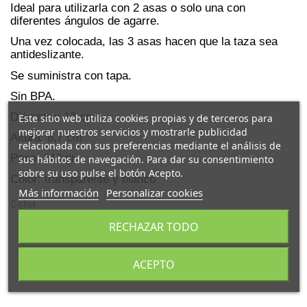
Ideal para utilizarla con 2 asas o solo una con
diferentes ángulos de agarre.
Una vez colocada, las 3 asas hacen que la taza sea
antideslizante.
Se suministra con tapa.
Sin BPA.
Diámetro: 13 cm
Este sitio web utiliza cookies propias y de terceros para
mejorar nuestros servicios y mostrarle publicidad
Altura: 8,7 cm
relacionada con sus preferencias mediante el análisis de
Peso: 140 gr
sus hábitos de navegación. Para dar su consentimiento
sobre su uso pulse el botón Acepto.
Color: transparente y blanco
Más información
Personalizar cookies
Color
RECHAZAR TODO
ACEPTO