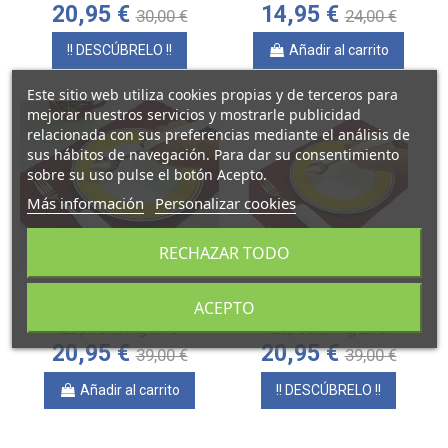
20,95 €
14,95 €
30,00 €
24,00 €
!! DESCÚBRELO !!
Añadir al carrito
Este sitio web utiliza cookies propias y de terceros para
mejorar nuestros servicios y mostrarle publicidad
relacionada con sus preferencias mediante el análisis de
sus hábitos de navegación. Para dar su consentimiento
sobre su uso pulse el botón Acepto.
Más información
Personalizar cookies
RECHAZAR TODO
Fuera de stock.
ACEPTO
Cuchara CLIP ON con
Tenedor CLIP ON con
Especial Agarre
Especial Agarre
20,95 €
20,95 €
39,00 €
39,00 €
Añadir al carrito
!! DESCÚBRELO !!