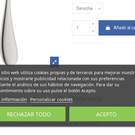
Añadir al ca
 sitio web utiliza cookies propias y de terceros para mejorar nuest
icios y mostrarle publicidad relacionada con sus preferencias
ante el análisis de sus hábitos de navegación. Para dar su
entimiento sobre su uso pulse el botón Acepto.
Descripción
Referencia
 información
Personalizar cookies
RECHAZAR TODO
ACEPTO
ilidad de combinar una cuchara y un tenedor.