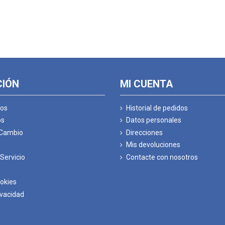
CIÓN
MI CUENTA
os
Historial de pedidos
os
Datos personales
 Cambio
Direcciones
Mis devoluciones
Servicio
Contacte con nosotros
ookies
ivacidad