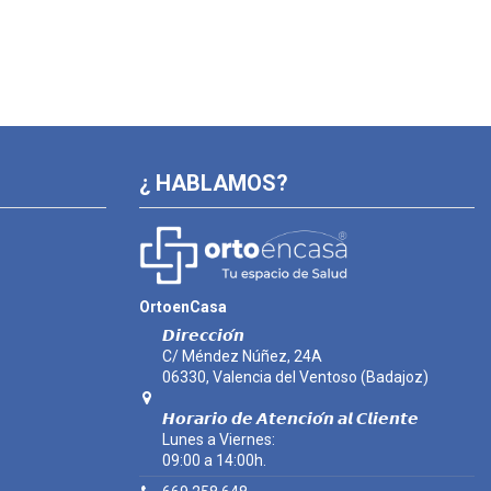
¿ HABLAMOS?
OrtoenCasa
𝘿𝙞𝙧𝙚𝙘𝙘𝙞𝙤́𝙣
C/ Méndez Núñez, 24A
06330, Valencia del Ventoso (Badajoz)
𝙃𝙤𝙧𝙖𝙧𝙞𝙤 𝙙𝙚 𝘼𝙩𝙚𝙣𝙘𝙞𝙤́𝙣 𝙖𝙡 𝘾𝙡𝙞𝙚𝙣𝙩𝙚
Lunes a Viernes:
09:00 a 14:00h.