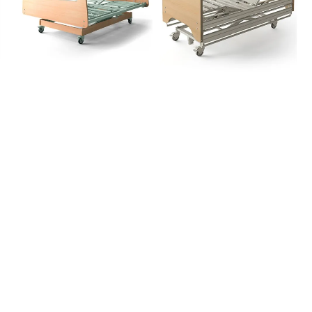
Cama Articulada DUO
Cama Articulada
DIVISYS...
Pediátrica KALIN...
2.425,00 €
1.325,00 €
2.700,00 €
1.500,00 €
Añadir al carrito
Añadir al carrito