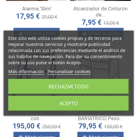
Alarma 'Slim'
Alcanzador de Cinturón
de...
17,95 €
29,00 €
7,95 €
15,00 €
Añadir al carrito
Añadir al carrito
Este sitio web utiliza cookies propias y de terceros para
mejorar nuestros servicios y mostrarle publicidad
relacionada con sus preferencias mediante el análisis de
sus hábitos de navegación. Para dar su consentimiento
sobre su uso pulse el botón Acepto.
Más información
Personalizar cookies
RECHAZAR TODO
ACEPTO
Andador Anteroposterior
Andador Caminador
con...
BARIATRICO Peso...
195,00 €
79,95 €
250,00 €
150,00 €