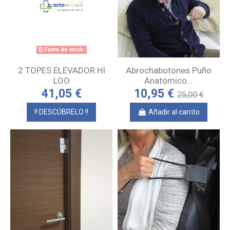
Fuera de stock.
2 TOPES ELEVADOR HI
Abrochabotones Puño
LOO
Anatómico...
41,05 €
10,95 €
25,00 €
!! DESCÚBRELO !!
Añadir al carrito